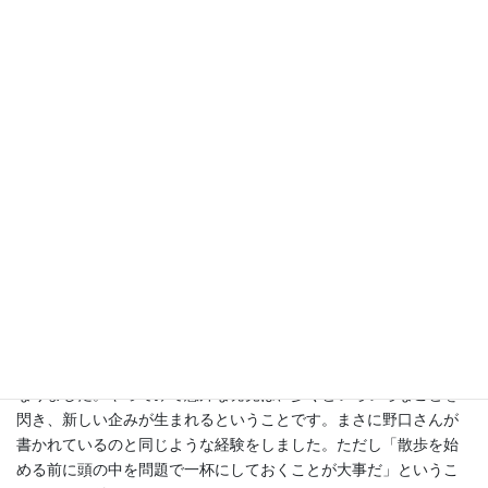
少なくとも、体を動かすことは、発想にプラスの影響を与えるよ
うです。「歩く」ことは、アイディアを得るための、最も手軽で
最も確実な技術です。私は
凝り固まった問題が頭の中にあって、
歩くとそれが分解されて、うまい形に組み直される
のだというよ
うなイメージを描いています。』
『重要なのは、散歩の前に頭を一杯にしておくことです。それが
なくては、息抜きに終わります。私の経験は、それを強く裏づけ
ます。本の執筆中には、
散歩すれば必ずアイディアが出てきま
す
。しかし、集中した仕事をしていないときには、単なる散歩に
終わります。頭がカラでは、いくらゆさぶっても、何も出てこな
いのです。頭の中が空っぽの状態で散歩を始めても、ただ散歩を
するだけで、何の成果も得られません。考えてみれば当然のこと
ですが。』
私も、コロナ禍をキッカケとして、長時間の散歩をするように
なりました。やってみて意外な発見は、歩くといろいろなことを
閃き、新しい企みが生まれるということです。まさに野口さんが
書かれているのと同じような経験をしました。ただし「散歩を始
める前に頭の中を問題で一杯にしておくことが大事だ」というこ