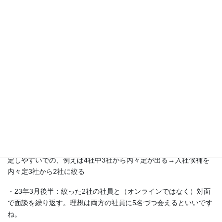
験、面接選考等と就活漬けになってしまい、他のことができなく
なってしまいます。）
・22年10月～12月：9月末に絞った10社の社員とZoom面談を繰り
返す。1社当たりは最低3名と面談するよう努める。すると、この
10社の社風の違い、自分に合うのはどの会社かが確実に分かるよ
うになります。
→12月末：10社の中から、合うなと感じた4社に絞り込む
・23年1月～2月：4社の選考直結インターン（3日間？）に参加
＊選考直結インターンが当たり前になっているという前提です
・23年3月前半：4社の最終面接を受験。合うと感じた企業には内
定しやすいでの、例えば4社中3社から内々定が出る→入社候補を
内々定3社から2社に絞る
・23年3月後半：絞った2社の社員と（オンラインではなく）対面
で面談を繰り返す。理想は両方の社員に5名づつ会えるといいです
ね。